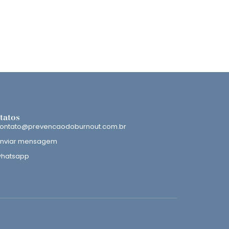
tatos
ontato@prevencaodoburnout.com.br
nviar mensagem
hatsapp