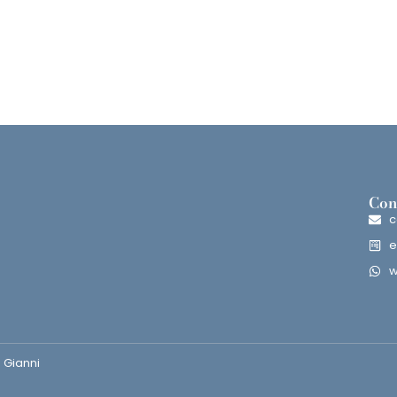
Con
c
e
w
 Gianni