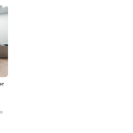
ue
ão